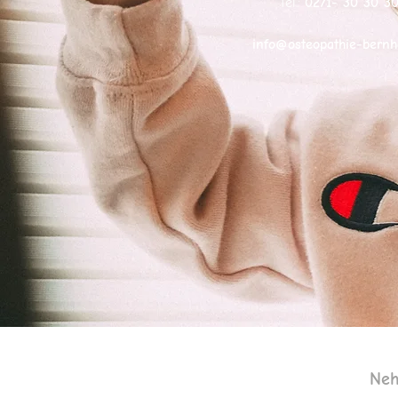
Tel.:
0271- 30 30 30
info@osteopathie-bernh
Neh