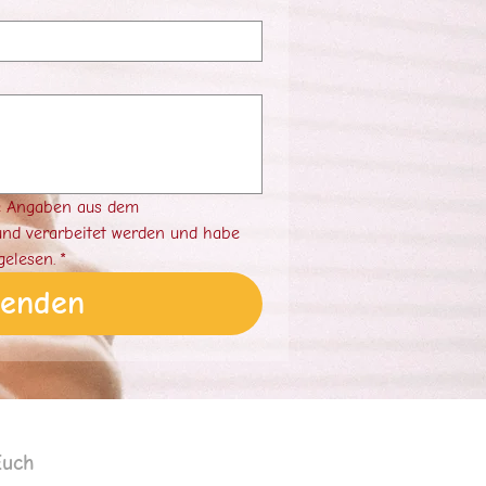
e Angaben aus dem 
nd verarbeitet werden und habe 
gelesen.
*
senden
Euch