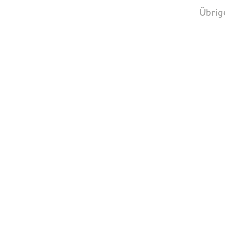
Übrig
Praxis für Osteopathi
Matthias
Friedrich
57072
Tel.:
0271-