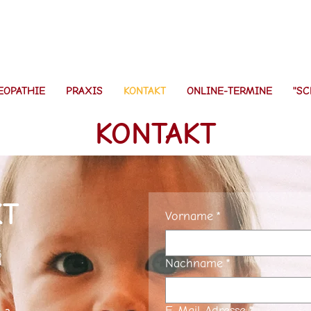
EOPATHIE
PRAXIS
KONTAKT
ONLINE-TERMINE
"SC
KONTAKT
KT
Vorname
*
5
Nachname
*
E-Mail-Adresse
*