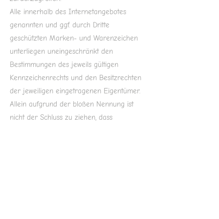
Alle innerhalb des Internetangebotes
genannten und ggf. durch Dritte
geschützten Marken- und Warenzeichen
unterliegen uneingeschränkt den
Bestimmungen des jeweils gültigen
Kennzeichenrechts und den Besitzrechten
der jeweiligen eingetragenen Eigentümer.
Allein aufgrund der bloßen Nennung ist
nicht der Schluss zu ziehen, dass
Markenzeichen nicht durch Rechte Dritter
geschützt sind!
Das Copyright für veröffentlichte, vom Autor
selbst erstellte Objekte bleibt allein beim
Autor der Seiten. Eine Vervielfältigung oder
Verwendung solcher Grafiken,
Tondokumente, Videosequenzen und Texte